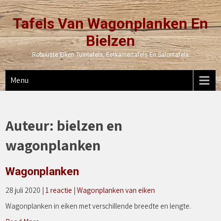
Tafels Van Wagonplanken En
Bielzen
Robuuste Eiken Tuintafels, Eetkamertafels En Salontafels
Menu
Auteur:
bielzen en
wagonplanken
Wagonplanken
28 juli 2020
|
1 reactie
|
Wagonplanken van eiken
Wagonplanken in eiken met verschillende breedte en lengte.